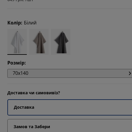
4286%
5714%
Колір
:
Білий
4286%
Розмір
:
70x140
Доставка чи самовивіз?
Доставка
Замов та Забери