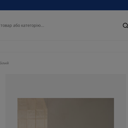
П
білий
91.4285714285