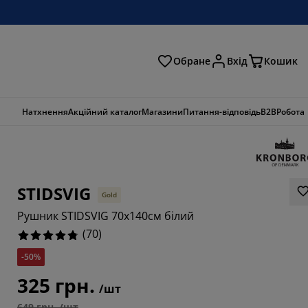
Обране
Вхід
Кошик
ошук
Натхнення
Акційний каталог
Магазини
Питання-відповідь
B2B
Робота
STIDSVIG
Gold
Рушник STIDSVIG 70x140см білий
(
70
)
-50%
325 грн.
7143%
/шт
649 грн. /шт