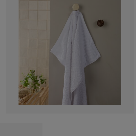
1.428571428571
5.71428571428
0%
1.428571428571