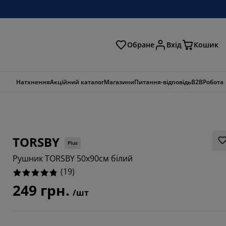
Обране
Вхід
Кошик
ошук
Натхнення
Акційний каталог
Магазини
Питання-відповідь
B2B
Робота
TORSBY
Plus
Рушник TORSBY 50x90см білий
(
19
)
249 грн.
/шт
2632%