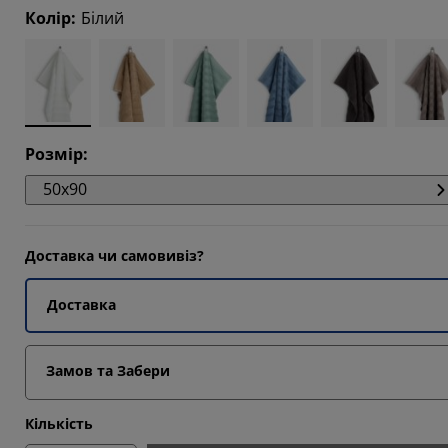
6842%
Колір
:
Білий
6842%
Розмір
:
50x90
Доставка чи самовивіз?
Доставка
Замов та Забери
Кількість