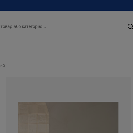
П
лий
89.4736842105