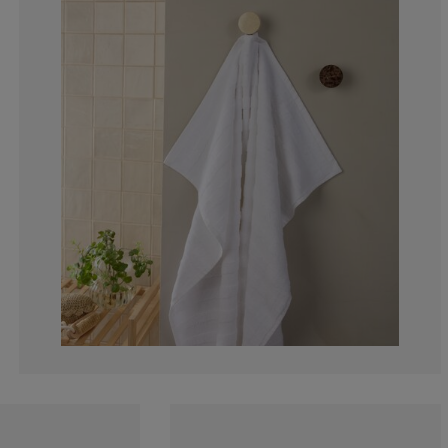
5.26315789473
5.26315789473
0%
0%