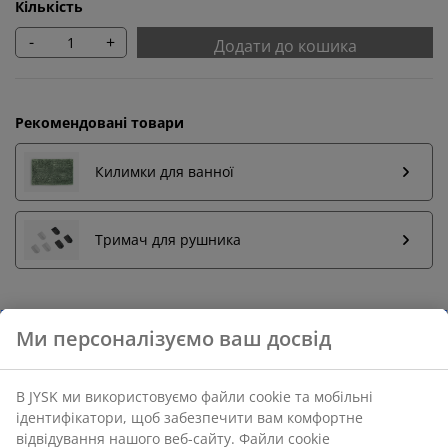
Кількість
-
+
Додати до кошика
Рекомендовані товари
Килимки для ванної
Тримач для рушника
Повернення без обмежень
Без часових обмежень - повертайте в будь-якому
магазині JYSK
Гарантія ціни
30 днів гарантії ціни на всі товари