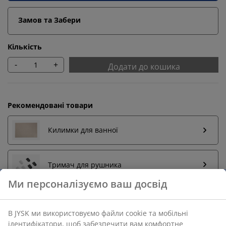
Замов та Забери
Кількість
-
+
Додати до кошика
Рекомендовані товари
Килимки для ванної
Тримач для рушника
Повернення без обмежень