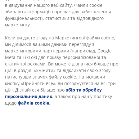
Без часових обмежень - повертайте в будь-якому
магазині JYSK
Гарантія ціни
30 днів гарантії ціни на всі товари
Різні варіанти доставки
Швидка та зручна доставка на ваш вибір
Артикул: 2121407
Характеристики
Відгуки
(
199
)