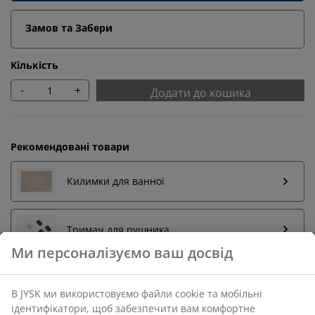
Замов та Забери
Кількість
-
+
Додати до кошика
Рекомендовані товари
Килимки для ванної
Тримач для рушника
Ми персоналізуємо ваш досвід
В JYSK ми використовуємо файли cookie та мобільні
Повернення без обмежень
ідентифікатори, щоб забезпечити вам комфортне