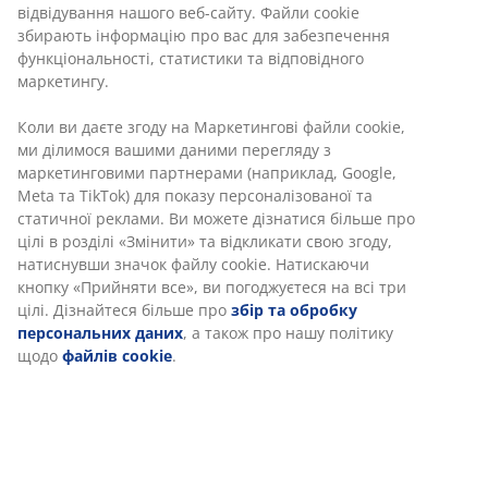
Без часових обмежень - повертайте в будь-якому
відвідування нашого веб-сайту. Файли cookie
магазині JYSK
збирають інформацію про вас для забезпечення
Гарантія ціни
функціональності, статистики та відповідного
30 днів гарантії ціни на всі товари
маркетингу.
Різні варіанти доставки
Коли ви даєте згоду на Маркетингові файли cookie,
Швидка та зручна доставка на ваш вибір
ми ділимося вашими даними перегляду з
маркетинговими партнерами (наприклад, Google,
Meta та TikTok) для показу персоналізованої та
статичної реклами. Ви можете дізнатися більше про
Артикул: 2121407
цілі в розділі «Змінити» та відкликати свою згоду,
натиснувши значок файлу cookie. Натискаючи
кнопку «Прийняти все», ви погоджуєтеся на всі три
цілі. Дізнайтеся більше про
збір та обробку
Характеристики
персональних даних
, а також про нашу політику
щодо
файлів cookie
.
Відгуки
(
199
)