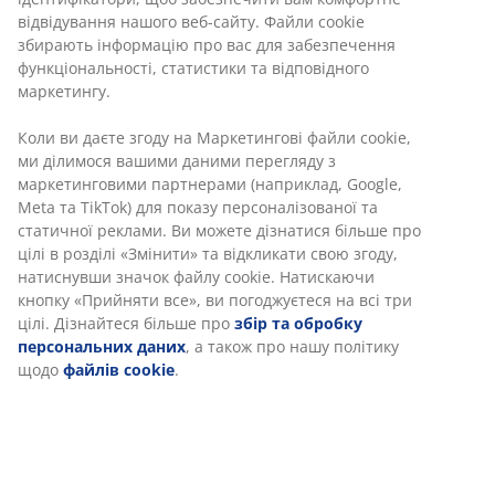
Без часових обмежень - повертайте в будь-якому
магазині JYSK
Гарантія ціни
30 днів гарантії ціни на всі товари
Різні варіанти доставки
Швидка та зручна доставка на ваш вибір
Артикул: 2121458
Характеристики
Відгуки
(
76
)