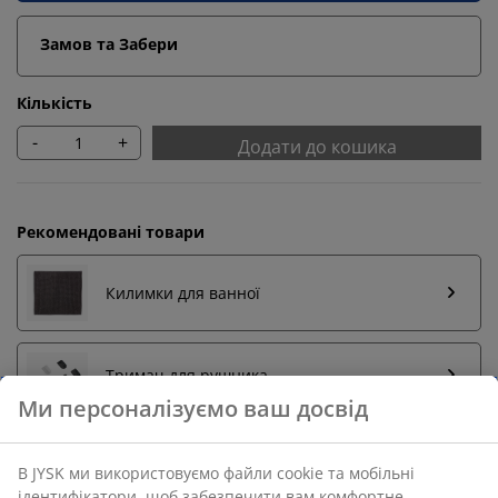
Замов та Забери
Кількість
-
+
Додати до кошика
Рекомендовані товари
Килимки для ванної
Тримач для рушника
Повернення без обмежень