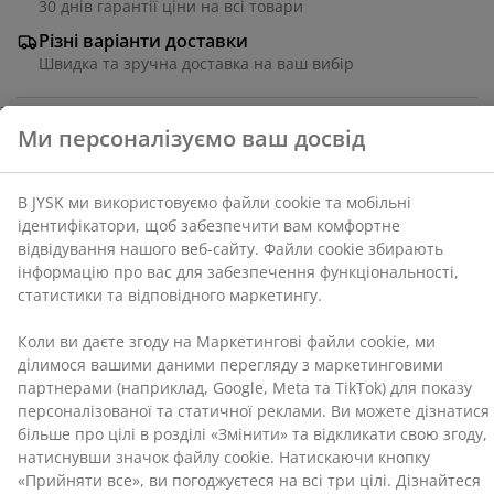
30 днів гарантії ціни на всі товари
збирають інформацію про вас для забезпечення
Різні варіанти доставки
функціональності, статистики та відповідного
Швидка та зручна доставка на ваш вибір
маркетингу.
Коли ви даєте згоду на Маркетингові файли cookie,
ми ділимося вашими даними перегляду з
Артикул: 2121442
маркетинговими партнерами (наприклад, Google,
Meta та TikTok) для показу персоналізованої та
статичної реклами. Ви можете дізнатися більше про
цілі в розділі «Змінити» та відкликати свою згоду,
Характеристики
натиснувши значок файлу cookie. Натискаючи
кнопку «Прийняти все», ви погоджуєтеся на всі три
цілі. Дізнайтеся більше про
збір та обробку
персональних даних
, а також про нашу політику
Відгуки
щодо
файлів cookie
.
(
87
)
Доставка