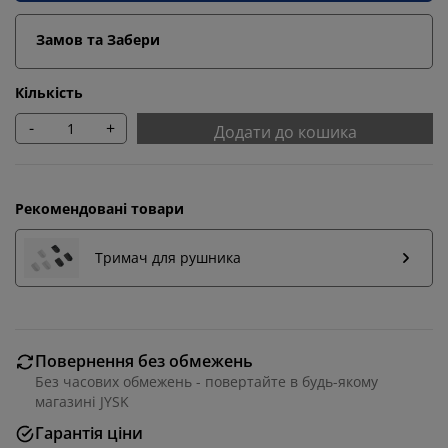
Замов та Забери
Кількість
-
+
Додати до кошика
Рекомендовані товари
Тримач для рушника
Ми персоналізуємо ваш досвід
Повернення без обмежень
Без часових обмежень - повертайте в будь-якому
магазині JYSK
В JYSK ми використовуємо файли cookie та мобільні
ідентифікатори, щоб забезпечити вам комфортне
Гарантія ціни
відвідування нашого веб-сайту. Файли cookie