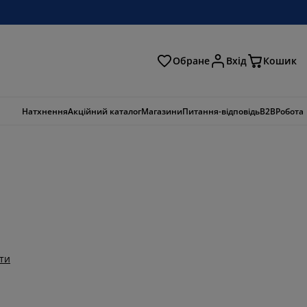
Обране
Вхід
Кошик
ошук
Натхнення
Акційний каталог
Магазини
Питання-відповідь
B2B
Робота
ти