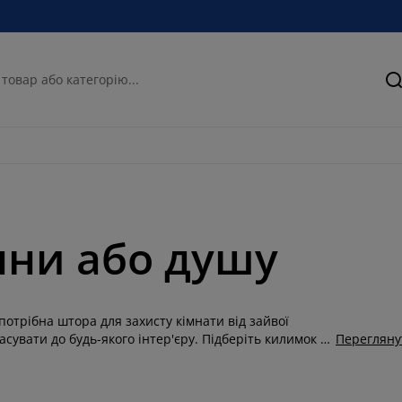
П
нни або душу
 потрібна штора для захисту кімнати від зайвої
сувати до будь-якого інтер'єру. Підберіть килимок на
Перегляну
ізні кольори, а головне - якість! Виберіть саме ту
их буденних речей, як ранковий душ чи вечірня
ж вдалого вам вибору та... легкого пару! Коли