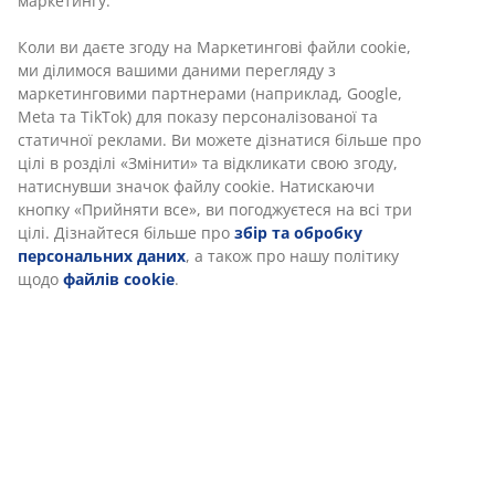
Інструкція по збірці
Характеристики
Відгуки
(
14
)
Доставка