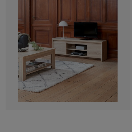
19.77611940298
4.104477611940
1.865671641791
2.985074626865