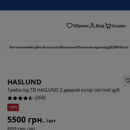
Обране
Вхід
Кошик
ошук
Натхнення
Акційний каталог
Магазини
Питання-відповідь
B2B
Робота
HASLUND
Тумба під ТВ HASLUND 2 дверей колір світлий дуб
(
268
)
-39%
5500 грн.
/шт
791%
8999 грн. /шт