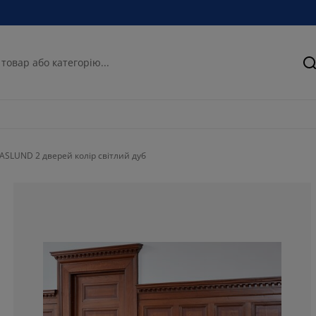
П
HASLUND 2 дверей колір світлий дуб
71.26865671641