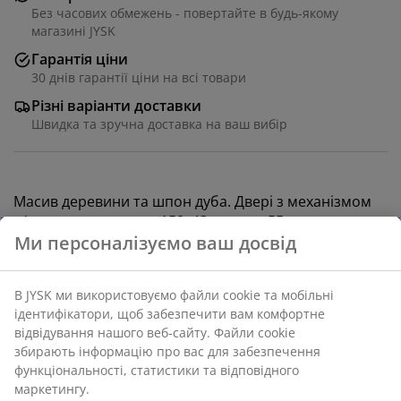
Без часових обмежень - повертайте в будь-якому
магазині JYSK
Гарантія ціни
30 днів гарантії ціни на всі товари
Різні варіанти доставки
Швидка та зручна доставка на ваш вибір
Масив деревини та шпон дуба. Двері з механізмом
м'якого закривання. 150х43 см, вис. 55 см
Артикул: 3601313
Інструкція по збірці
Характеристики