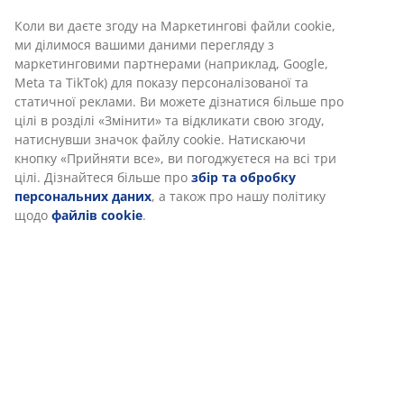
Відгуки
(
37
)
Інформація про бренд
Доставка
Ми персоналізуємо ваш досвід
В JYSK ми використовуємо файли cookie та мобільні ідентифік