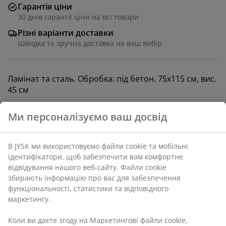
Гарантія ціни
30 днів гарантії ціни на всі товари
Різні варіанти доставки
Швидка та зручна доставка на ваш вибір
Ламінат та сталь. Обробка: під бетон. 75х115 см, вис.
45 см
Артикул: 3601245
Інструкція по збірці
Ми персоналізуємо ваш досвід
Характеристики
В JYSK ми використовуємо файли cookie та мобільні
ідентифікатори, щоб забезпечити вам комфортне
відвідування нашого веб-сайту. Файли cookie збирають
Відгуки
інформацію про вас для забезпечення