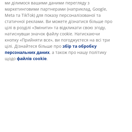
функціональності, статистики та відповідного
(
548
)
маркетингу.
Коли ви даєте згоду на Маркетингові файли cookie, ми
Доставка
ділимося вашими даними перегляду з маркетинговими
партнерами (наприклад, Google, Meta та TikTok) для
показу персоналізованої та статичної реклами. Ви
можете дізнатися більше про цілі в розділі «Змінити» та
відкликати свою згоду, натиснувши значок файлу cookie.
Натискаючи кнопку «Прийняти все», ви погоджуєтеся на
всі три цілі. Дізнайтеся більше про
збір та обробку
персональних даних
, а також про нашу політику щодо
файлів cookie
.