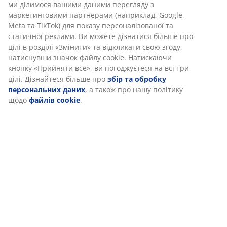
(
389
)
Доставка
Ми персоналізуємо ваш досвід
В JYSK ми використовуємо файли cookie та мобільні
ідентифікатори, щоб забезпечити вам комфортне відвідуван
нашого веб-сайту. Файли cookie збирають інформацію про ва
забезпечення функціональності, статистики та відповідного
маркетингу.
Коли ви даєте згоду на Маркетингові файли cookie, ми ділимо
вашими даними перегляду з маркетинговими партнерами
(наприклад, Google, Meta та TikTok) для показу персоналізован
статичної реклами. Ви можете дізнатися більше про цілі в роз
«Змінити» та відкликати свою згоду, натиснувши значок файл
cookie. Натискаючи кнопку «Прийняти все», ви погоджуєтеся н
три цілі. Дізнайтеся більше про
збір та обробку персональ