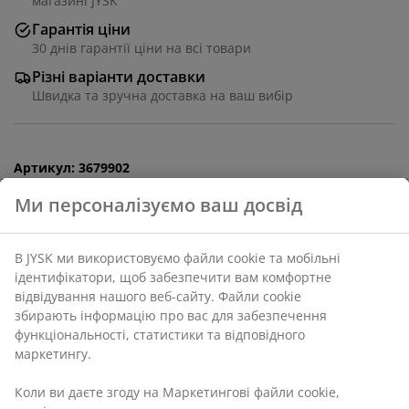
магазині JYSK
Гарантія ціни
30 днів гарантії ціни на всі товари
Різні варіанти доставки
Швидка та зручна доставка на ваш вибір
Артикул: 3679902
Інструкція по збірці
Інструкція по збірці
Характеристики
Відгуки
(
129
)