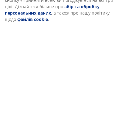
Доставка
Ми персоналізуємо ваш досвід
В JYSK ми використовуємо файли cookie та мобільні ідентифік
забезпечити вам комфортне відвідування нашого веб-сайту. 
збирають інформацію про вас для забезпечення функціональ
статистики та відповідного маркетингу.
Коли ви даєте згоду на Маркетингові файли cookie, ми ділим
даними перегляду з маркетинговими партнерами (наприклад,
та TikTok) для показу персоналізованої та статичної реклами.
дізнатися більше про цілі в розділі «Змінити» та відкликати с
натиснувши значок файлу cookie. Натискаючи кнопку «Прийня