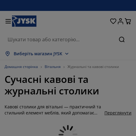
Ліжка та матраци
Кухня та їдальня
Передпокій
Зберігання
Для вікон
Для дому
Вітальня
Для саду
Спальня
Ванна
Офіс
Пошу
оказати все
оказати все
оказати все
оказати все
оказати все
оказати все
оказати все
оказати все
оказати все
оказати все
оказати все
Виберіть магазин JYSK
атраци
езпружинні матраци
ушники
фісні меблі
ивани
толи
афи для одягу
еблі в коридор
іранки та штори
адові меблі
екор
Домашня сторінка
Вітальня
Журнальні та кавові столики
Сучасні кавові та
іжка та комплектуючі
ружинні матраци
екстиль
берігання
тільці
тільці
еблі для зберігання
ля стіни
олети
адові подушки
екстиль
журнальні столики
оскітні сітки
ороби для зберігання подушок
овдри
онтинентальні ліжка
ксесуари для ванної
толи
берігання
еблі для передпокою
ксесуари для зберігання
ля столу
Кавові столики для вітальні — практичний та
іконні плівки
енти від сонця
огляд та аксесуари
одушки
оп-матраци
ксесуари для прання
берігання
берігання дрібничок
ля підлоги
ля стіни
стильний елемент меблів, який допомагає
Переглянути
створити затишну зону відпочинку біля
ксесуари
ксесуари для саду
умби під телевізор
огляд та аксесуари
остільна білизна
аматрацники
ухня
дивана або софи. На ньому зручно розмістити
журнал, пульт, чашку кави, декоративні квіти