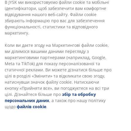
В JYSK ми використовуємо файли cookie та мобільні
Вже більше 3600 магазинів у 49 країнах.
ідентифікатори, щоб забезпечити вам комфортне
відвідування нашого веб-сайту. Файли cookie
збирають інформацію про вас для забезпечення
функціональності, статистики та відповідного
маркетингу.
СКАНДИНАВСЬКЕ КОРІННЯ
Ми пишаємося своїм скандинавським корінням. Початок -
Коли ви даєте згоду на Маркетингові файли cookie,
Данія, 1979.
ми ділимося вашими даними перегляду з
маркетинговими партнерами (наприклад, Google,
Meta та TikTok) для показу персоналізованої та
статичної реклами. Ви можете дізнатися більше про
цілі в розділі «Змінити» та відкликати свою згоду,
ГАРАНТІЯ НА МАТРАЦИ
натиснувши значок файлу cookie. Натискаючи
25 років гарантії на матраци категорії GOLD.
кнопку «Прийняти все», ви погоджуєтеся на всі три
цілі. Дізнайтеся більше про
збір та обробку
персональних даних
, а також про нашу політику
щодо
файлів cookie
.
ЗАВЖДИ НИЗЬКА ЦІНА
Ми пропонуємо широкий вибір товарів за привабливими