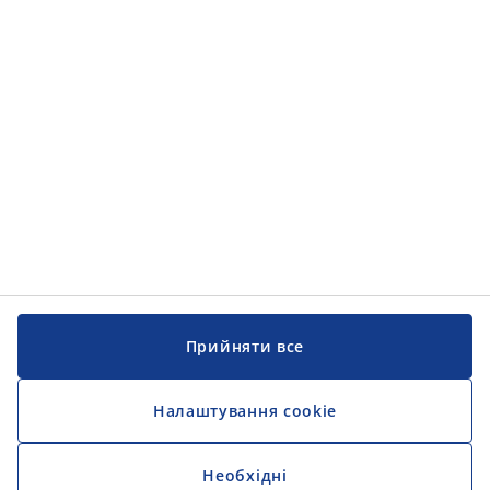
Категорії товарів
Інформація
Інформація
JYSK
JYSK
ЦЕНТРАЛЬНИЙ ОФІС
Слідкуйте за JYSK
Прийняти все
Налаштування cookie
Необхідні