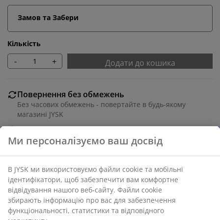
Замов та Забери
Кількість
-
+
Додати до кошика
Повернення без обмежень
Без часових обмежень - повертайте в будь-якому
магазині JYSK
Гарантія ціни
30 днів гарантії ціни на всі товари
Різні варіанти доставки
Швидка та зручна доставка на ваш вибір
Артикул: 3601107