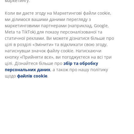
Інструкція по збірці
Ми персоналізуємо ваш досвід
Характеристики
В JYSK ми використовуємо файли cookie та мобільні
ідентифікатори, щоб забезпечити вам комфортне
відвідування нашого веб-сайту. Файли cookie збирають
Відгуки
інформацію про вас для забезпечення функціональності,
(
60
)
статистики та відповідного маркетингу.
Коли ви даєте згоду на Маркетингові файли cookie, ми
ділимося вашими даними перегляду з маркетинговими
Доставка
партнерами (наприклад, Google, Meta та TikTok) для показу
персоналізованої та статичної реклами. Ви можете дізнатися
більше про цілі в розділі «Змінити» та відкликати свою згоду,
натиснувши значок файлу cookie. Натискаючи кнопку
«Прийняти все», ви погоджуєтеся на всі три цілі. Дізнайтеся
більше про
збір та обробку персональних даних
, а також
про нашу політику щодо
файлів cookie
.