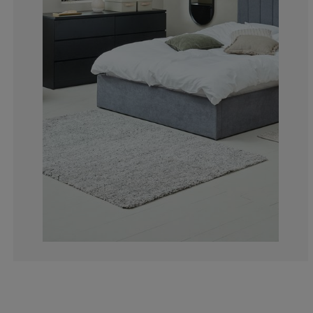
18.6440677966
7.34463276836
7.34463276836
15.81920903954