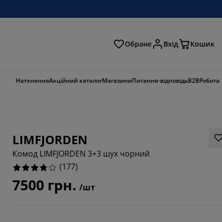
Обране
Вхід
Кошик
ошук
Натхнення
Акційний каталог
Магазини
Питання-відповідь
B2B
Робота
LIMFJORDEN
Комод LIMFJORDEN 3+3 шух чорний
(
177
)
7500 грн.
/шт
8644%