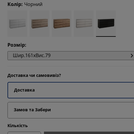
1017%
Колір
:
Чорний
1582%
1582%
8024%
Розмір
:
Шир.161xВис.79
Доставка чи самовивіз?
Доставка
Замов та Забери
Кількість