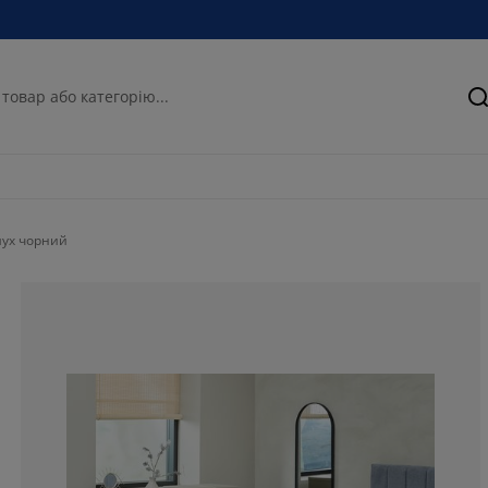
П
шух чорний
50.84745762711