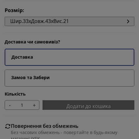
Розмір
:
Шир.33xДовж.43xВис.21
Доставка чи самовивіз?
Доставка
Замов та Забери
Кількість
-
+
Додати до кошика
Повернення без обмежень
Без часових обмежень - повертайте в будь-якому
магазині JYSK