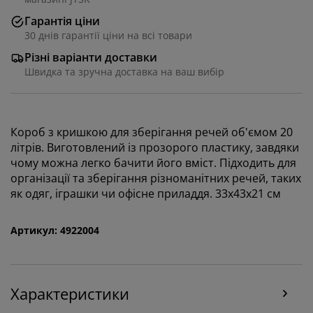
Гарантія ціни
30 днів гарантії ціни на всі товари
Різні варіанти доставки
Швидка та зручна доставка на ваш вибір
Короб з кришкою для зберігання речей об'ємом 20
літрів. Виготовлений із прозорого пластику, завдяки
чому можна легко бачити його вміст. Підходить для
Ми персоналізуємо ваш досвід
організації та зберігання різноманітних речей, таких
як одяг, іграшки чи офісне приладдя. 33x43x21 см
В JYSK ми використовуємо файли cookie та мобільні
ідентифікатори, щоб забезпечити вам комфортне
Артикул: 4922004
відвідування нашого веб-сайту. Файли cookie
збирають інформацію про вас для забезпечення
функціональності, статистики та відповідного
маркетингу.
Характеристики