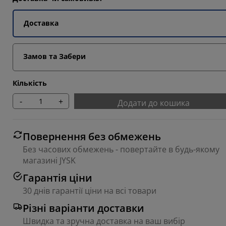
9234%
1538%
Доставка
8463%
Замов та Забери
6925%
Кількість
-
+
Додати до кошика
Повернення без обмежень
Без часових обмежень - повертайте в будь-якому
магазині JYSK
Гарантія ціни
30 днів гарантії ціни на всі товари
Різні варіанти доставки
Швидка та зручна доставка на ваш вибір