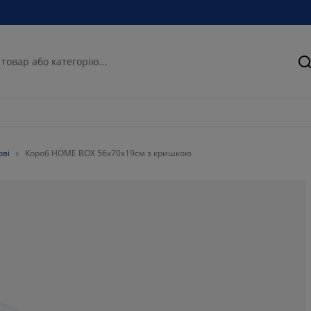
П
ові
Короб HOME BOX 56x70x19см з кришкою
57.69230769230