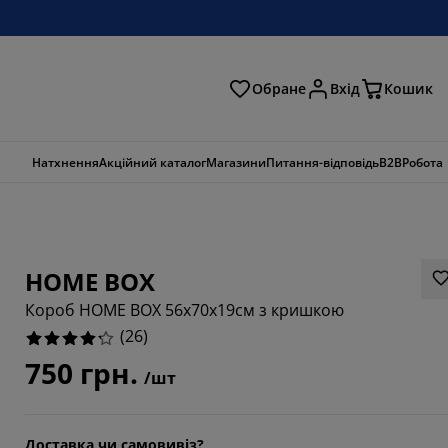
Обране
Вхід
Кошик
ошук
Натхнення
Акційний каталог
Магазини
Питання-відповідь
B2B
Робота
HOME BOX
Короб HOME BOX 56x70x19см з кришкою
(
26
)
750 грн.
/шт
7686%
Доставка чи самовивіз?