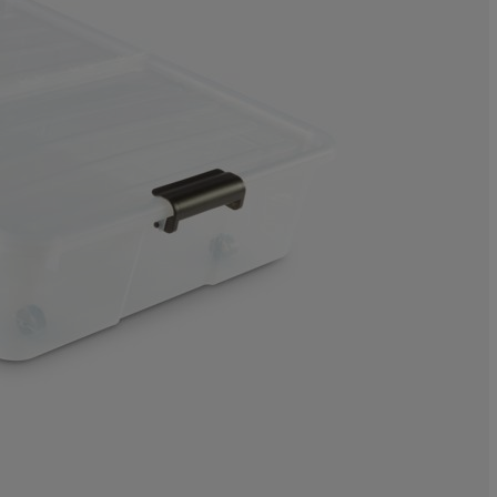
19.23076923076
11.53846153846
3.846153846153
7.692307692307