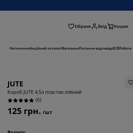
Обране
Вхід
Кошик
ошук
Натхнення
Акційний каталог
Магазини
Питання-відповідь
B2B
Робота
JUTE
Короб JUTE 4,5л пластик лляний
(
6
)
125 грн.
/шт
Розмір
: