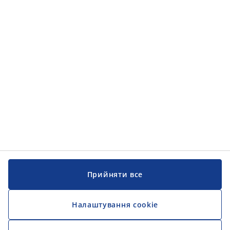
Категорії товарів
Категорії товарів
Інформація
Інформація
JYSK
JYSK
ЦЕНТРАЛЬНИЙ ОФІС
Слідкуйте за JYSK