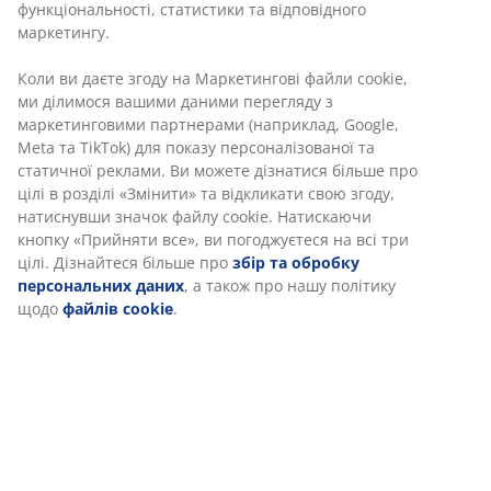
стовпчиком, забезпечуючи розумне і оптимальне
для простору рішення. 16x25x10 см
Артикул: 4912044
Характеристики
Відгуки
(
6
)
Ми персоналізуємо ваш досвід
Доставка
В JYSK ми використовуємо файли cookie та мобільні ідентифік
щоб забезпечити вам комфортне відвідування нашого веб-са
Файли cookie збирають інформацію про вас для забезпеченн