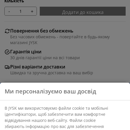
Кількість
-
+
Додати до кошика
Повернення без обмежень
Без часових обмежень - повертайте в будь-якому
магазині JYSK
Гарантія ціни
30 днів гарантії ціни на всі товари
Різні варіанти доставки
Швидка та зручна доставка на ваш вибір
Складаний кошик із пластику (100% переробленого)
світло-блакитного кольору в стильному дизайні,
який підійде для будь-якої оселі. Ідеально підходить
для зберігання різноманітних речей, від офісного
приладдя та знаряддя для хобі до аксесуарів та
дрібниць у ванній кімнаті. Кошик складається