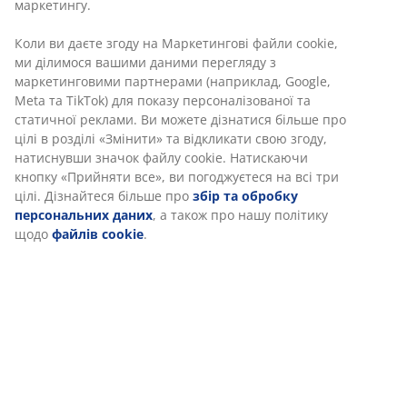
маркетингу.
Артикул: 4911693
Коли ви даєте згоду на Маркетингові файли cookie,
ми ділимося вашими даними перегляду з
маркетинговими партнерами (наприклад, Google,
Meta та TikTok) для показу персоналізованої та
Характеристики
статичної реклами. Ви можете дізнатися більше про
цілі в розділі «Змінити» та відкликати свою згоду,
натиснувши значок файлу cookie. Натискаючи
кнопку «Прийняти все», ви погоджуєтеся на всі три
Відгуки
цілі. Дізнайтеся більше про
збір та обробку
(
4
)
персональних даних
, а також про нашу політику
щодо
файлів cookie
.
Доставка