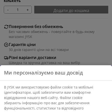
Кількість
-
+
Додати до кошика
Повернення без обмежень
Без часових обмежень - повертайте в будь-якому
магазині JYSK
Гарантія ціни
30 днів гарантії ціни на всі товари
Різні варіанти доставки
Швидка та зручна доставка на ваш вибір
Ми персоналізуємо ваш досвід
Сірий кошик об'ємом 1,4 л практичного
В JYSK ми використовуємо файли cookie та мобільні
перфорованого дизайну. Ідеально підходить для
ідентифікатори, щоб забезпечити вам комфортне
зберігання різноманітних дрібних речей. Кошик
відвідування нашого веб-сайту. Файли cookie
виготовлений з пластику (100% перероблений), що
збирають інформацію про вас для забезпечення
легко чиститься. 13x17x8 см
функціональності, статистики та відповідного