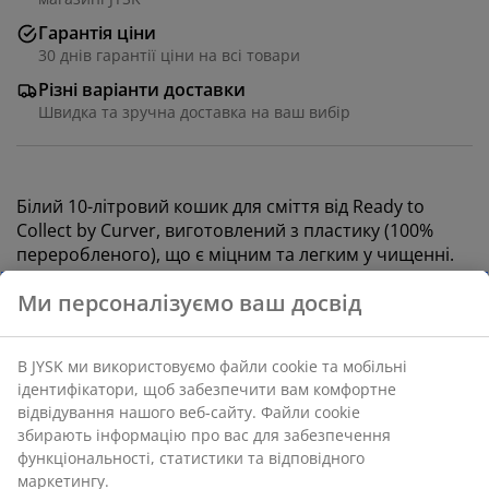
Гарантія ціни
30 днів гарантії ціни на всі товари
Різні варіанти доставки
Швидка та зручна доставка на ваш вибір
Білий 10-літровий кошик для сміття від Ready to
Collect by Curver, виготовлений з пластику (100%
переробленого), що є міцним та легким у чищенні.
Має практичну відкидну кришку та ідеально
підходить для сортування відходів на кухні чи в
підсобному приміщенні. Усі кошики з серії Ready to
Collect можна ставити один на один або прикріпити
до стіни, щоб зекономити простір. 19x25 см, вис. 33
см
Артикул: 4912588