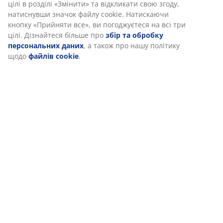
Відгуки
(
23
)
Ми персоналізуємо ваш досвід
Доставка
В JYSK ми використовуємо файли cookie та мобільні ідентифік
щоб забезпечити вам комфортне відвідування нашого веб-са
Файли cookie збирають інформацію про вас для забезпеченн
функціональності, статистики та відповідного маркетингу.
Коли ви даєте згоду на Маркетингові файли cookie, ми ділимо
вашими даними перегляду з маркетинговими партнерами (н
Google, Meta та TikTok) для показу персоналізованої та статич
реклами. Ви можете дізнатися більше про цілі в розділі «Змін
відкликати свою згоду, натиснувши значок файлу cookie. На
кнопку «Прийняти все», ви погоджуєтеся на всі три цілі. Дізн
більше про
збір та обробку персональних даних
, а також 
політику щодо
файлів cookie
.