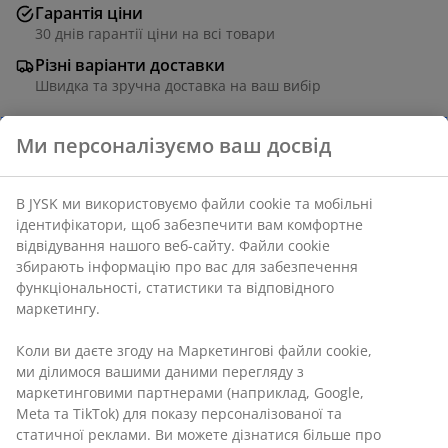
Гарантія ціни
30 днів гарантії ціни на всі товари
Різні варіанти доставки
Швидка та зручна доставка на ваш вибір
Кошик з морських водоростей для універсального
зберігання в будь-якій кімнаті. Ідеальний для
зберігання ковдр поруч із софою. Його натуральний
колір і плетений дизайн додають рустикального
акценту, а міцні ручки роблять його зручним для
перенесення. 37x37x32 см
Артикул: 4911792
Характеристики