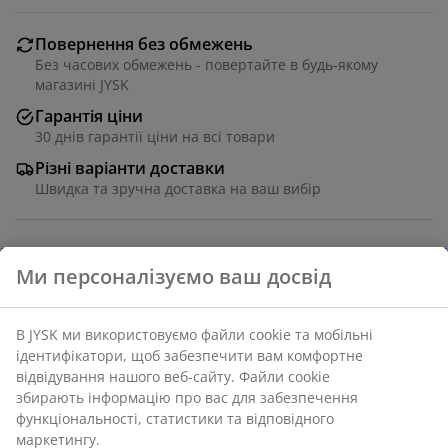
Повернення без обмежень
Без часових обмежень - повертайте в будь-якому
магазині JYSK
Гарантія ціни
30 днів гарантії ціни на всі товари
Різні варіанти доставки
Швидка та зручна доставка на ваш вибір
Кошик із плетеним дизайном із декоративним
фігурним краєм. Внутрішній сталевий каркас додає
міцності, що робить його ідеальним для стильного
впорядкування дрібних речей на полиці або
письмовому столі.
24х32х16 см
Артикул: 4912902