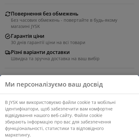
Повернення без обмежень
Без часових обмежень - повертайте в будь-якому
магазині JYSK
Гарантія ціни
30 днів гарантії ціни на всі товари
Різні варіанти доставки
Швидка та зручна доставка на ваш вибір
Ми персоналізуємо ваш досвід
Кошик із м'якого сірого фетру, що ідеально
підходить для впорядкування дрібних предметів на
полицях або в шухлядах. Він має вбудовані ручки для
В JYSK ми використовуємо файли cookie та мобільні
зручного перенесення, а м'який матеріал допомагає
ідентифікатори, щоб забезпечити вам комфортне
захистити ваші речі від подряпин.
18х25х12 см
відвідування нашого веб-сайту. Файли cookie
збирають інформацію про вас для забезпечення
функціональності, статистики та відповідного
Артикул: 4912895
маркетингу.