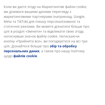
Коли ви даєте згоду на Маркетингові файли cookie,
ми ділимося вашими даними перегляду з
Характеристики
маркетинговими партнерами (наприклад, Google,
Meta та TikTok) для показу персоналізованої та
статичної реклами. Ви можете дізнатися більше про
цілі в розділі «Змінити» та відкликати свою згоду,
Відгуки
натиснувши значок файлу cookie. Натискаючи
(
0
)
кнопку «Прийняти все», ви погоджуєтеся на всі три
цілі. Дізнайтеся більше про
збір та обробку
персональних даних
, а також про нашу політику
щодо
файлів cookie
.
Доставка