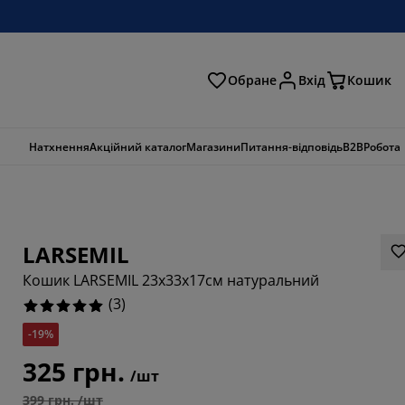
Обране
Вхід
Кошик
ошук
Натхнення
Акційний каталог
Магазини
Питання-відповідь
B2B
Робота
LARSEMIL
Кошик LARSEMIL 23x33x17см натуральний
(
3
)
-19%
325 грн.
/шт
399 грн. /шт