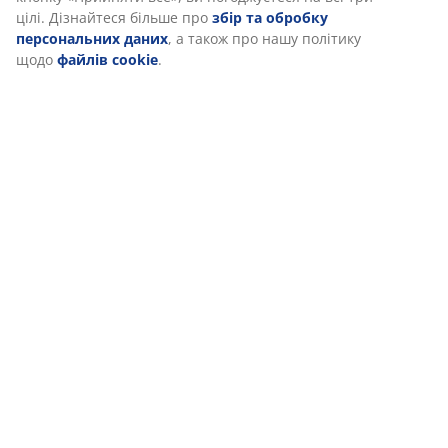
ідентифікатори, щоб забезпечити вам комфортне відвідуван
нашого веб-сайту. Файли cookie збирають інформацію про ва
для забезпечення функціональності, статистики та відповідн
маркетингу.
Коли ви даєте згоду на Маркетингові файли cookie, ми ділимо
вашими даними перегляду з маркетинговими партнерами
(наприклад, Google, Meta та TikTok) для показу персоналізова
та статичної реклами. Ви можете дізнатися більше про цілі в
розділі «Змінити» та відкликати свою згоду, натиснувши знач
файлу cookie. Натискаючи кнопку «Прийняти все», ви
погоджуєтеся на всі три цілі. Дізнайтеся більше про
збір та
обробку персональних даних
, а також про нашу політику щ
файлів cookie
.