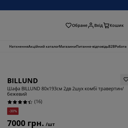
Обране
Вхід
Кошик
ошук
Натхнення
Акційний каталог
Магазини
Питання-відповідь
B2B
Робота
BILLUND
Шафа BILLUND 80x193см 2дв 2шух комбі травертин/
бежевий
(
16
)
-30%
7000 грн.
/шт