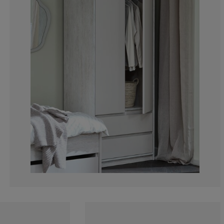
18.75%
12.5%
6.25%
0%