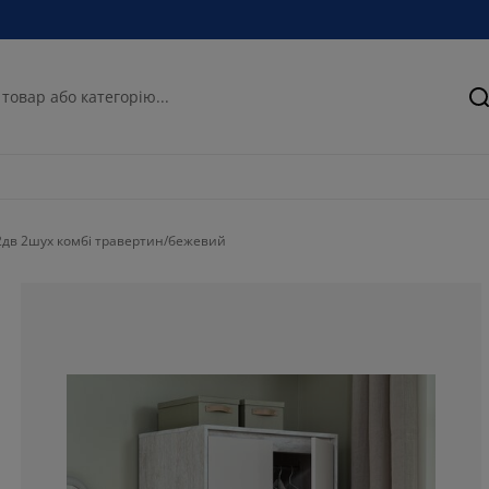
П
дв 2шух комбі травертин/бежевий
62.5%