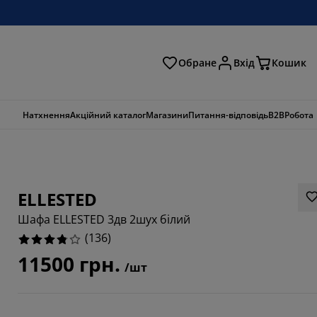
Обране
Вхід
Кошик
ошук
Натхнення
Акційний каталог
Магазини
Питання-відповідь
B2B
Робота
ELLESTED
Шафа ELLESTED 3дв 2шух білий
(
136
)
11500 грн.
/шт
5884%