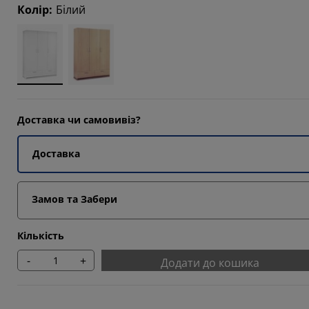
9413%
Колір
:
Білий
8822%
4707%
1178%
Доставка чи самовивіз?
Доставка
Замов та Забери
Кількість
-
+
Додати до кошика