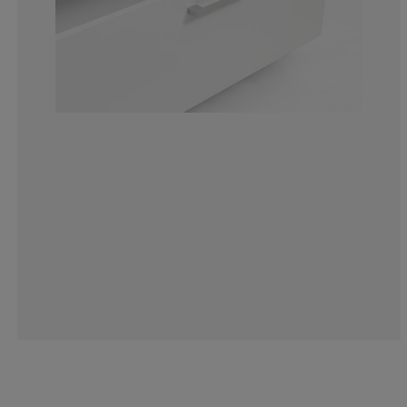
17.64705882352
10.29411764705
8.82352941176
14.70588235294