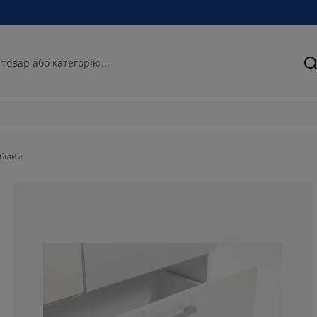
П
білий
48.52941176470