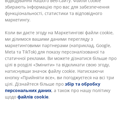
відвідування нашого веб-сайту. Файли cookie
Різні варіанти доставки
збирають інформацію про вас для забезпечення
Швидка та зручна доставка на ваш вибір
функціональності, статистики та відповідного
маркетингу.
Ламінат. 3 полиці та 1 рейка для вішалок. 145х50 см,
Коли ви даєте згоду на Маркетингові файли cookie,
вис. 176 см
ми ділимося вашими даними перегляду з
маркетинговими партнерами (наприклад, Google,
Meta та TikTok) для показу персоналізованої та
Артикул: 3670380
статичної реклами. Ви можете дізнатися більше про
Інструкція по збірці
цілі в розділі «Змінити» та відкликати свою згоду,
натиснувши значок файлу cookie. Натискаючи
кнопку «Прийняти все», ви погоджуєтеся на всі три
цілі. Дізнайтеся більше про
збір та обробку
персональних даних
, а також про нашу політику
Характеристики
щодо
файлів cookie
.
Відгуки
(
103
)