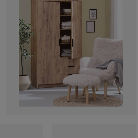
17.47572815533
3.559870550161
2.588996763754
2.588996763754