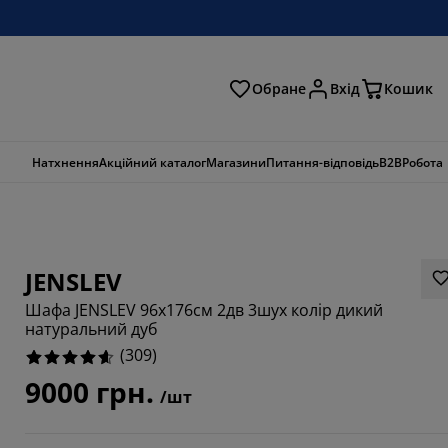
Обране
Вхід
Кошик
ошук
Натхнення
Акційний каталог
Магазини
Питання-відповідь
B2B
Робота
JENSLEV
Шафа JENSLEV 96x176см 2дв 3шух колір дикий
натуральний дуб
(
309
)
9000 грн.
/шт
903%