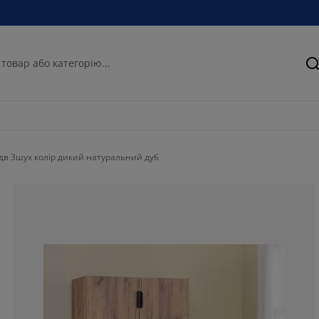
П
дв 3шух колір дикий натуральний дуб
73.7864077669