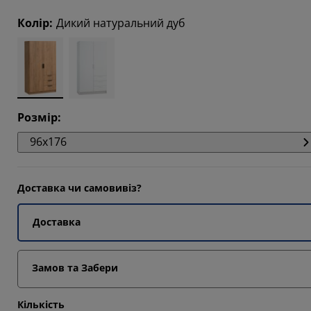
9805%
Колір
:
Дикий натуральний дуб
812%
0456%
0456%
Розмір
:
96x176
Доставка чи самовивіз?
Доставка
Замов та Забери
Кількість