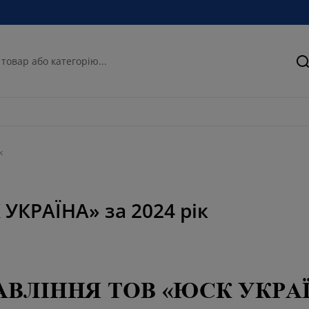
П
к
 УКРАЇНА» за 2024 рік