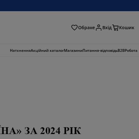
Обране
Вхід
Кошик
ошук
Натхнення
Акційний каталог
Магазини
Питання-відповідь
B2B
Робота