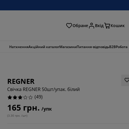
Обране
Вхід
Кошик
ошук
Натхнення
Акційний каталог
Магазини
Питання-відповідь
B2B
Робота
REGNER
Свічка REGNER 50шт/упак. білий
(
49
)
165 грн.
/упк
(
3.30 грн. /шт
)
2854%