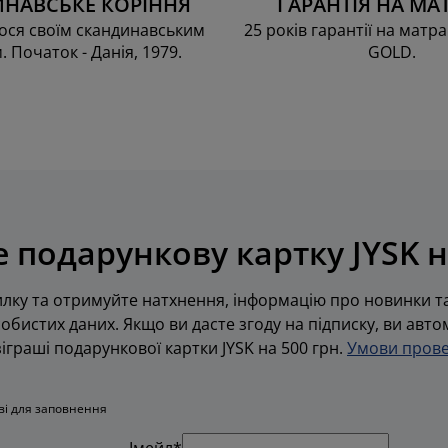
НАВСЬКЕ КОРІННЯ
ГАРАНТІЯ НА МА
ся своїм скандинавським
25 років гарантії на матра
. Початок - Данія, 1979.
GOLD.
 подарункову картку JYSK н
лку та отримуйте натхнення, інформацію про новинки та
обистих даних. Якщо ви дасте згоду на підписку, ви авт
граші подарункової картки JYSK на 500 грн.
Умови прове
ові для заповнення
Імейл*