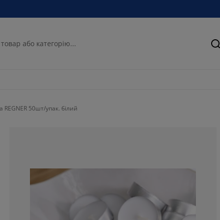
П
а REGNER 50шт/упак. білий
42.85714285714