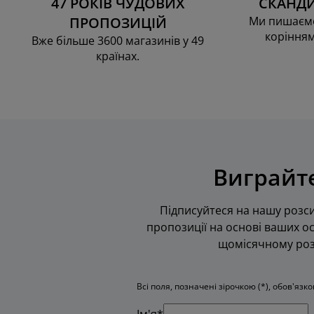
47 РОКІВ ЧУДОВИХ
СКАНДИ
ПРОПОЗИЦІЙ
Ми пишаємо
корінням
Вже більше 3600 магазинів у 49
країнах.
Виграйте
Підписуйтеся на нашу розси
пропозиції на основі ваших ос
щомісячному розі
Всі поля, позначені зірочкою (*), обов'язк
Iм'я*