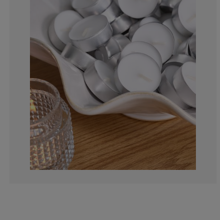
6.12244897959
6.12244897959
10.20408163265
34.6938775510