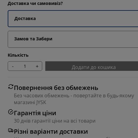
1836%
Доставка чи самовивіз?
1836%
Доставка
3061%
2041%
Замов та Забери
Кількість
-
+
Додати до кошика
Повернення без обмежень
Без часових обмежень - повертайте в будь-якому
магазині JYSK
Гарантія ціни
30 днів гарантії ціни на всі товари
Різні варіанти доставки