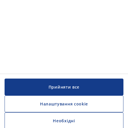
Інформація
Інформація
JYSK
JYSK
ЦЕНТРАЛЬНИЙ ОФІС
Слідкуйте за JYSK