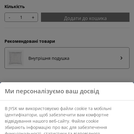
Кількість
-
+
Додати до кошика
Рекомендовані товари
Внутрішня подушка
Повернення без обмежень
Без часових обмежень - повертайте в будь-якому
магазині JYSK
Гарантія ціни
30 днів гарантії ціни на всі товари
Різні варіанти доставки