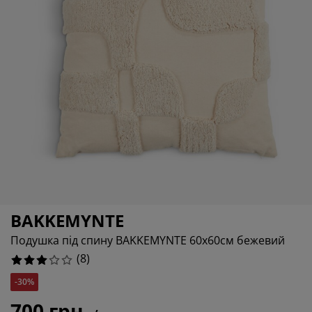
гляд та аксесуари
дові ліхтарі
0%
остирадла
жка
вітлення
0%
мпінг
афи
жка подіуми
сподарські товари
0%
блі для спальні
нови до ліжок
тяча кімната
50%
тячі матраци
сесуари для прання
тячі ліжка
BAKKEMYNTE
Подушка під спину BAKKEMYNTE 60x60см бежевий
(
8
)
-30%
700 грн.