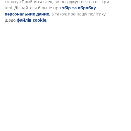
нашого веб-сайту. Файли cookie збирають інформацію про ва
для забезпечення функціональності, статистики та відповідн
Доставка
маркетингу.
Коли ви даєте згоду на Маркетингові файли cookie, ми ділимо
вашими даними перегляду з маркетинговими партнерами
(наприклад, Google, Meta та TikTok) для показу персоналізова
та статичної реклами. Ви можете дізнатися більше про цілі в
розділі «Змінити» та відкликати свою згоду, натиснувши знач
файлу cookie. Натискаючи кнопку «Прийняти все», ви
погоджуєтеся на всі три цілі. Дізнайтеся більше про
збір та
обробку персональних даних
, а також про нашу політику щ
файлів cookie
.