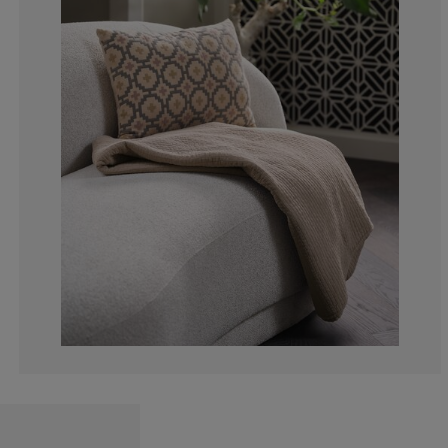
0%
0%
14.2857142857
0%