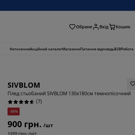
Обране
Вхід
Кошик
ошук
Натхнення
Акційний каталог
Магазини
Питання-відповідь
B2B
Робота
SIVBLOM
Плед стьобаний SIVBLOM 130x180см темнопісочний
(
7
)
-36%
900 грн.
/шт
8571%
1399 грн. /шт