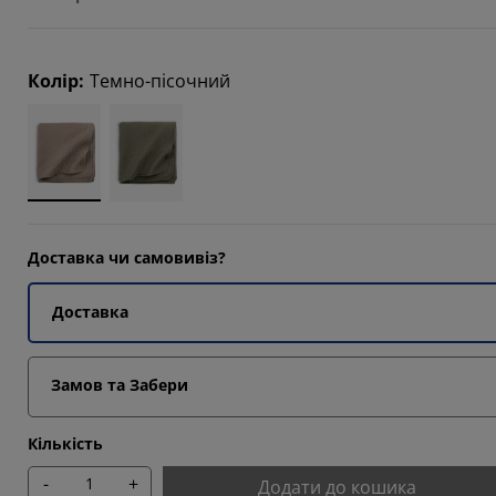
Колір
:
Темно-пісочний
14285%
Доставка чи самовивіз?
Доставка
Замов та Забери
Кількість
-
+
Додати до кошика