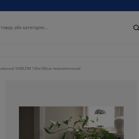
П
ьобаний SIVBLOM 130x180см темнопісочний
85.7142857142