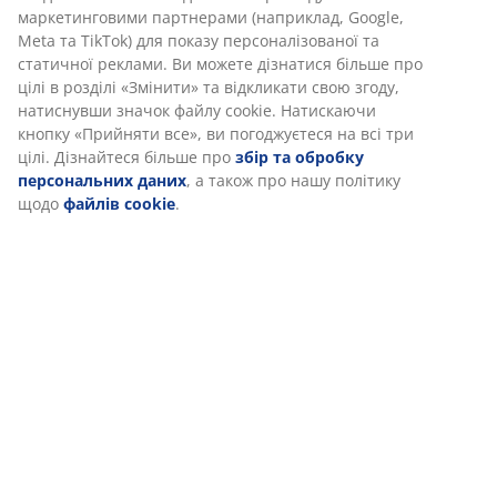
(
0
)
маркетинговими партнерами (наприклад, Google,
Meta та TikTok) для показу персоналізованої та
статичної реклами. Ви можете дізнатися більше про
Доставка
цілі в розділі «Змінити» та відкликати свою згоду,
натиснувши значок файлу cookie. Натискаючи
кнопку «Прийняти все», ви погоджуєтеся на всі три
цілі. Дізнайтеся більше про
збір та обробку
персональних даних
, а також про нашу політику
щодо
файлів cookie
.