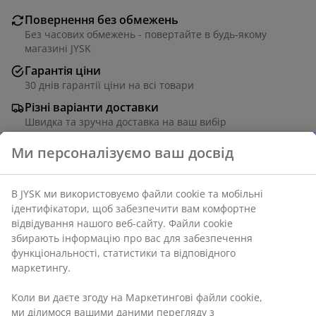
Повернення без обмежень
Без часових обмежень - повертайте в будь-якому
магазині JYSK
Гарантія ціни
30 днів гарантії ціни на всі товари
Різні варіанти доставки
Швидка та зручна доставка на ваш вибір
Ми персоналізуємо ваш досвід
Артикул: 4546226
В JYSK ми використовуємо файли cookie та мобільні
ідентифікатори, щоб забезпечити вам комфортне
відвідування нашого веб-сайту. Файли cookie
Характеристики
збирають інформацію про вас для забезпечення
функціональності, статистики та відповідного
маркетингу.
Відгуки
Коли ви даєте згоду на Маркетингові файли cookie,
ми ділимося вашими даними перегляду з