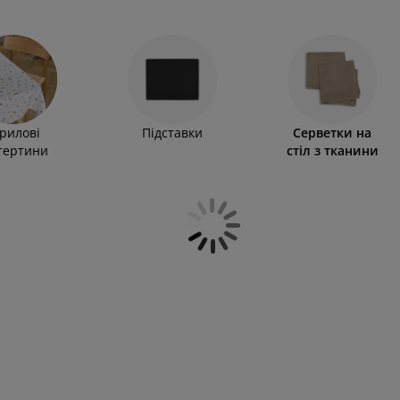
андинавська класика чи бохо. У нашому асортименті
х матеріалів. Вони добре тримають форму, приємні
чудова альтернатива одноразовим, адже вони не лише
кої скатертини й чудово доповнять інтер'єр кухні або
рилові
Підставки
Серветки на
тертини
стіл з тканини