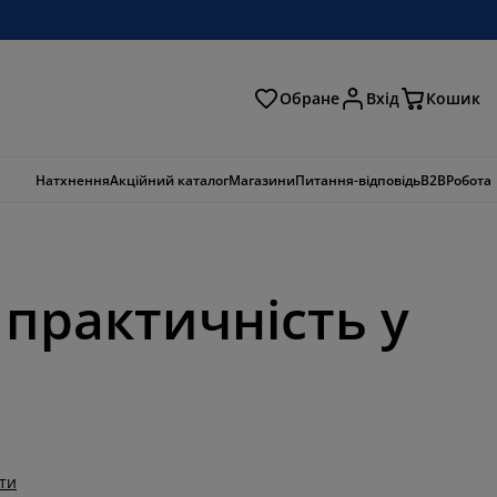
Обране
Вхід
Кошик
ошук
Натхнення
Акційний каталог
Магазини
Питання-відповідь
B2B
Робота
і практичність у
ти