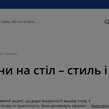
П
іл з тканини
и на стіл – стиль 
авжній акцент, що додає вишуканості вашому столу. У
естетику та практичність. Вони допоможуть оформити
Перегляну