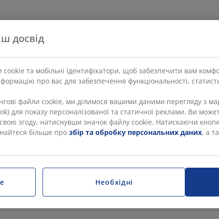
ш досвід
 cookie та мобільні ідентифікатори, щоб забезпечити вам комф
нформацію про вас для забезпечення функціональності, статисти
ингові файли cookie, ми ділимося вашими даними перегляду з 
Tok) для показу персоналізованої та статичної реклами. Ви может
и свою згоду, натиснувши значок файлу cookie. Натискаючи кноп
ізнайтеся більше про
збір та обробку персональних даних
, а 
e
Необхідні