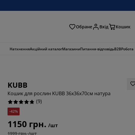
Обране
Вхід
Кошик
ошук
Натхнення
Акційний каталог
Магазини
Питання-відповідь
B2B
Робота
KUBB
Кошик для рослин KUBB 36x36x70см натура
(
9
)
-42%
1150 грн.
/шт
7779%
1999 грн. /шт