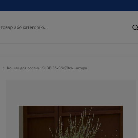
П
і
Кошик для рослин KUBB 36x36x70см натура
77.7777777777