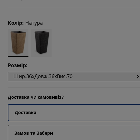
2222%
Колір
:
Натура
Розмір
:
Шир.36xДовж.36xВис.70
Доставка чи самовивіз?
Доставка
Замов та Забери