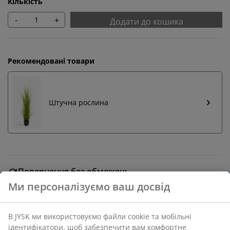
Кількість
-
+
Додати до кошика
Рекомендовані товари
Штучна рослина
Повернення без обмежень
Без часових обмежень - повертайте в будь-якому
магазині JYSK
Гарантія ціни
30 днів гарантії ціни на всі товари