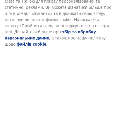
маркетинговими партнерами (наприклад, Google,
Артикул: 6426078
Meta та TikTok) для показу персоналізованої та
статичної реклами. Ви можете дізнатися більше про
цілі в розділі «Змінити» та відкликати свою згоду,
натиснувши значок файлу cookie. Натискаючи кнопку
Характеристики
«Прийняти все», ви погоджуєтеся на всі три цілі.
Дізнайтеся більше про
збір та обробку
персональних даних
, а також про нашу політику
щодо
файлів cookie
.
Відгуки
(
3
)
Доставка