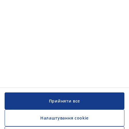
Категорії товарів
Категорії товарів
Інформація
Інформація
JYSK
JYSK
ЦЕНТРАЛЬНИЙ ОФІС
Слідкуйте за JYSK
Прийняти все