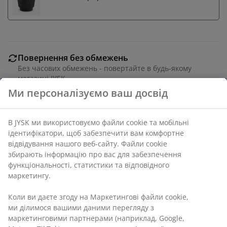
Повернення без обмежень
Без часових обмежень - повертайте в будь-якому
магазині JYSK
Гарантія ціни
Ми персоналізуємо ваш досвід
30 днів гарантії ціни на всі товари
Різні варіанти доставки
Швидка та зручна доставка на ваш вибір
В JYSK ми використовуємо файли cookie та мобільні
ідентифікатори, щоб забезпечити вам комфортне
відвідування нашого веб-сайту. Файли cookie
збирають інформацію про вас для забезпечення
Штучна рослина з реалістичними білими трояндами
функціональності, статистики та відповідного
та зеленим листям. Ця декоративна рослина не
маркетингу.
потребує догляду та має УФ-захист, що запобігає
Коли ви даєте згоду на Маркетингові файли cookie,
вицвітанню кольорів. Діам. 40 см, вис. 80 см
ми ділимося вашими даними перегляду з