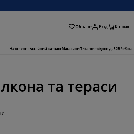
Обране
Вхід
Кошик
ошук
Натхнення
Акційний каталог
Магазини
Питання-відповідь
B2B
Робота
алкона та тераси
ти