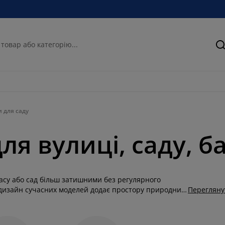
П
 для саду
ля вулиці, саду, б
асу або сад більш затишними без регулярного
 дизайн сучасних моделей додає простору природних
Перегляну
тання надворі відповідно до рекомендацій для
 розмірів і форм, які легко поєднувати із садовими