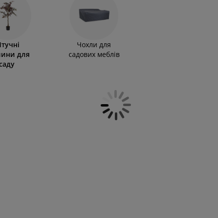
тучні
Чохли для
лини для
садових меблів
саду