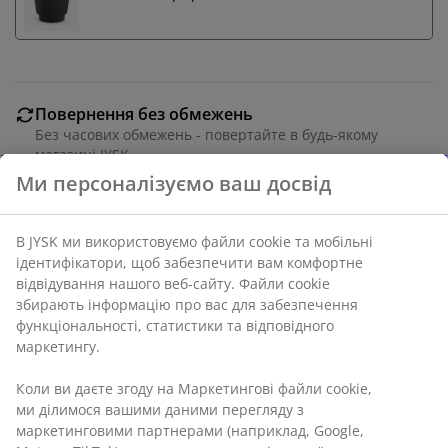
Повернення без обмежень
Без часових обмежень - повертайте в будь-якому
магазині JYSK
Ми персоналізуємо ваш досвід
Гарантія ціни
30 днів гарантії ціни на всі товари
Різні варіанти доставки
В JYSK ми використовуємо файли cookie та мобільні
Швидка та зручна доставка на ваш вибір
ідентифікатори, щоб забезпечити вам комфортне
відвідування нашого веб-сайту. Файли cookie
збирають інформацію про вас для забезпечення
функціональності, статистики та відповідного
Штучна рослина для вулиці, що нагадує красиве
маркетингу.
дерево магнолії з білими квітами. Має реалістичний
вигляд та створює атмосферу свіжості без потреби у
Коли ви даєте згоду на Маркетингові файли cookie,
догляді. Діам. 45 см, вис. 120 см
ми ділимося вашими даними перегляду з
маркетинговими партнерами (наприклад, Google,