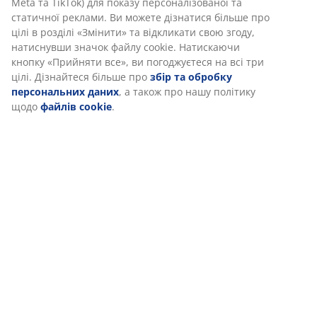
Meta та TikTok) для показу персоналізованої та
Артикул: 6426038
статичної реклами. Ви можете дізнатися більше про
цілі в розділі «Змінити» та відкликати свою згоду,
натиснувши значок файлу cookie. Натискаючи
кнопку «Прийняти все», ви погоджуєтеся на всі три
Характеристики
цілі. Дізнайтеся більше про
збір та обробку
персональних даних
, а також про нашу політику
щодо
файлів cookie
.
Відгуки
(
2
)
Доставка