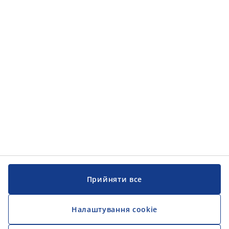
Категорії товарів
Категорії товарів
Інформація
Інформація
JYSK
JYSK
ЦЕНТРАЛЬНИЙ ОФІС
Слідкуйте за JYSK
Прийняти все
Налаштування cookie