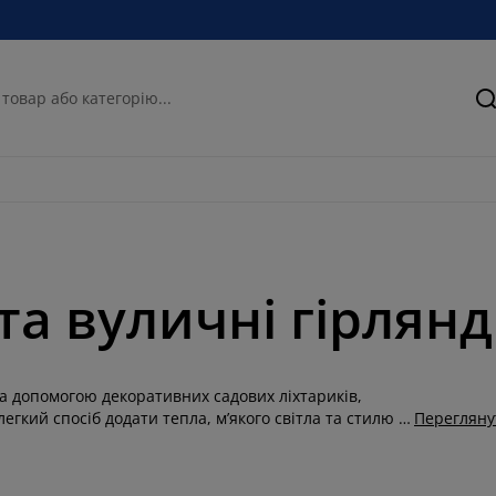
П
та вуличні гірлян
а допомогою декоративних садових ліхтариків,
егкий спосіб додати тепла, м’якого світла та стилю в
Перегляну
ви можете купити садові ліхтарики для тераси чи
астрій — від невеликих моделей до ефектних світлових