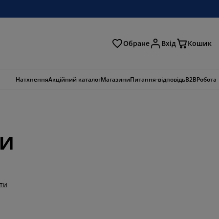
Обране
Вхід
Кошик
ошук
Натхнення
Акційний каталог
Магазини
Питання-відповідь
B2B
Робота
ди
ти