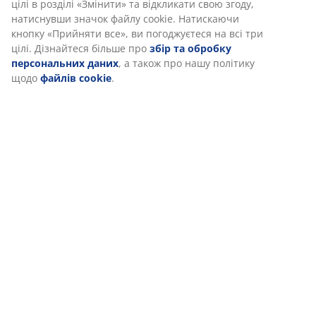
Ми персоналізуємо ваш досвід
Відгуки
(
3
)
В JYSK ми використовуємо файли cookie та мобільні ідентифік
щоб забезпечити вам комфортне відвідування нашого веб-са
Файли cookie збирають інформацію про вас для забезпеченн
Доставка
функціональності, статистики та відповідного маркетингу.
Коли ви даєте згоду на Маркетингові файли cookie, ми ділимо
вашими даними перегляду з маркетинговими партнерами
(наприклад, Google, Meta та TikTok) для показу персоналізован
статичної реклами. Ви можете дізнатися більше про цілі в роз
«Змінити» та відкликати свою згоду, натиснувши значок файл
cookie. Натискаючи кнопку «Прийняти все», ви погоджуєтеся н
три цілі. Дізнайтеся більше про
збір та обробку персональ
даних
, а також про нашу політику щодо
файлів cookie
.