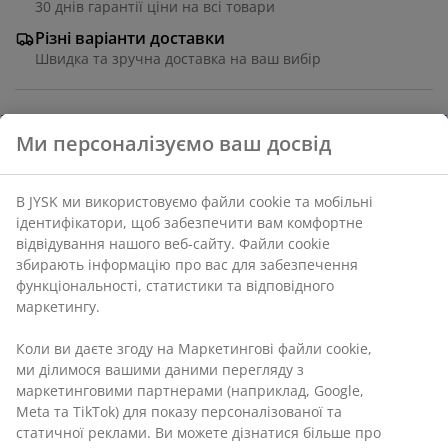
30 днів гарантії ціни на всі товари
Різні варіанти доставки
Швидка та зручна доставка на ваш вибір
Гірлянда для вулиці з 10 декоративними ребристими
світлодіодними лампочками, які створюють затишну
атмосферу на балконі чи у внутрішньому дворику.
Має практичну функцію таймера для автоматичного
освітлення. Потрібні 3 батарейки типу АА (не
входять у комплект). Довж. 365 см, діам. лампочки 8
см
Артикул: 6426053
Характеристики