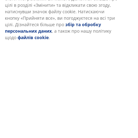
Характеристики
цілі в розділі «Змінити» та відкликати свою згоду,
натиснувши значок файлу cookie. Натискаючи
кнопку «Прийняти все», ви погоджуєтеся на всі три
цілі. Дізнайтеся більше про
збір та обробку
Відгуки
персональних даних
, а також про нашу політику
(
0
)
щодо
файлів cookie
.
Доставка