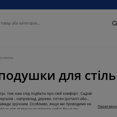
П
з спинки
подушки для стільц
трі, тож нам слід подбати про свій комфорт. Садові
ріалів - наприклад, дерево, петан (ротанг) або
 завжди зручним. Особливо, якщо ми проводимо на
Перегляну
місце для відпочинку просто неба! Якщо ви
 та аксесуари! Вони створені спеціально для того,