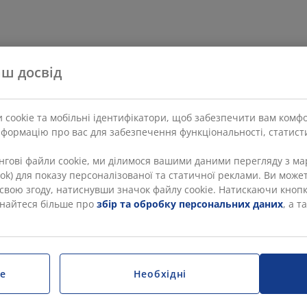
ш досвід
 cookie та мобільні ідентифікатори, щоб забезпечити вам комф
нформацію про вас для забезпечення функціональності, статисти
ингові файли cookie, ми ділимося вашими даними перегляду з 
Tok) для показу персоналізованої та статичної реклами. Ви может
и свою згоду, натиснувши значок файлу cookie. Натискаючи кноп
ізнайтеся більше про
збір та обробку персональних даних
, а 
e
Необхідні