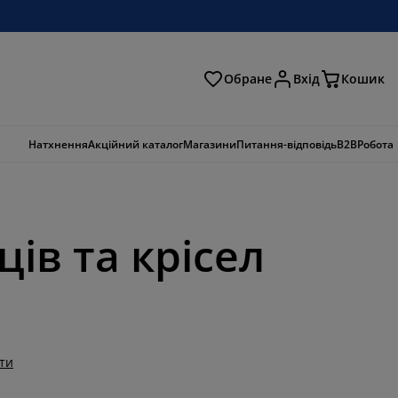
Обране
Вхід
Кошик
ошук
Натхнення
Акційний каталог
Магазини
Питання-відповідь
B2B
Робота
ів та крісел
ти