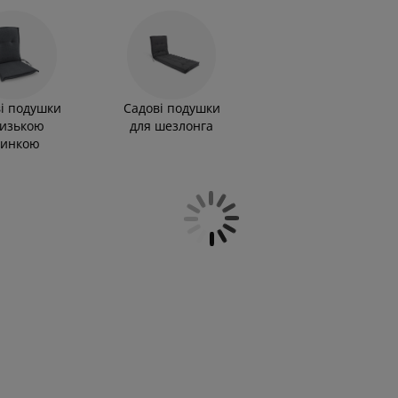
ку для сидіння для стільця, яка не тільки зробить
ння.Вам не потрібно міняти садові меблі щоразу,
 садового текстилю допоможе створити атмосферу
ріпиться до стільця, чи звичайну сидушку, яку легко
йте колір та розмір!
і подушки
Садові подушки
низькою
для шезлонга
пинкою